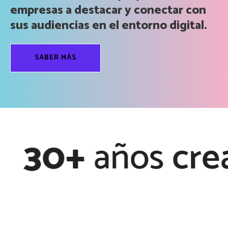
empresas a destacar y conectar con
sus audiencias en el entorno digital.
SABER MÁS
0+
años
crean