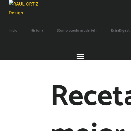
Inicio
Historia
¿Cómo puedo ayudarte?
ExtraDigest
Recet